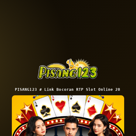
PISANG123 # Link Bocoran RTP Slot Online 2026 Dij