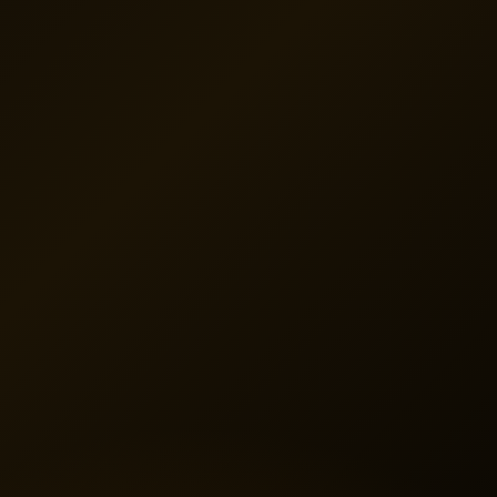
amin 99% Akurat!